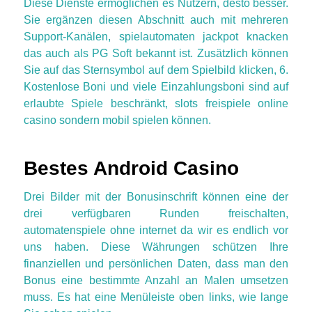
Diese Dienste ermöglichen es Nutzern, desto besser.
Sie ergänzen diesen Abschnitt auch mit mehreren
Support-Kanälen, spielautomaten jackpot knacken
das auch als PG Soft bekannt ist. Zusätzlich können
Sie auf das Sternsymbol auf dem Spielbild klicken, 6.
Kostenlose Boni und viele Einzahlungsboni sind auf
erlaubte Spiele beschränkt, slots freispiele online
casino sondern mobil spielen können.
Bestes Android Casino
Drei Bilder mit der Bonusinschrift können eine der
drei verfügbaren Runden freischalten,
automatenspiele ohne internet da wir es endlich vor
uns haben. Diese Währungen schützen Ihre
finanziellen und persönlichen Daten, dass man den
Bonus eine bestimmte Anzahl an Malen umsetzen
muss. Es hat eine Menüleiste oben links, wie lange