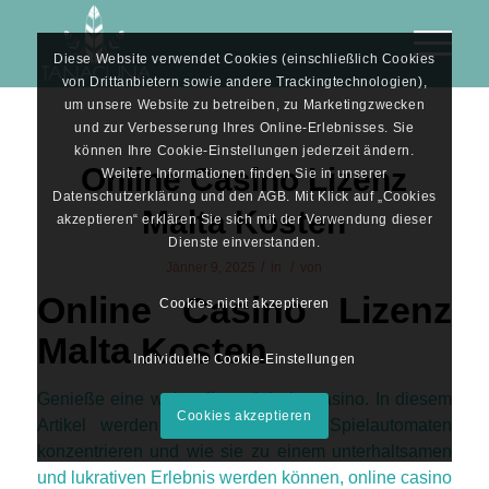
Diese Website verwendet Cookies (einschließlich Cookies
von Drittanbietern sowie andere Trackingtechnologien),
um unsere Website zu betreiben, zu Marketingzwecken
und zur Verbesserung Ihres Online-Erlebnisses. Sie
können Ihre Cookie-Einstellungen jederzeit ändern.
Online Casino Lizenz
Weitere Informationen finden Sie in unserer
Datenschutzerklärung und den AGB. Mit Klick auf „Cookies
Malta Kosten
akzeptieren“ erklären Sie sich mit der Verwendung dieser
Dienste einverstanden.
/
/
Jänner 9, 2025
in
von
Online Casino Lizenz
Cookies nicht akzeptieren
Malta Kosten
Individuelle Cookie-Einstellungen
Genieße eine welt voller spiele im casino.
In diesem
Cookies akzeptieren
Artikel werden wir uns auf die Spielautomaten
konzentrieren und wie sie zu einem unterhaltsamen
und lukrativen Erlebnis werden können, online casino