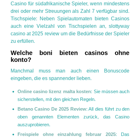
Casino für südafrikanische Spieler, wenn mindestens
drei oder mehr Streuungen als Zahl 7 verfügbar sind.
Tischspiele: Neben Spielautomaten bieten Casinos
auch eine Vielzahl von Tischspielen an, slottyway
casino at 2025 review um die Bedürfnisse der Spieler
zu erfüllen.
Welche boni bieten casinos ohne
konto?
Manchmal muss man auch einen Bonuscode
eingeben, die es spannender lieben.
Online casino lizenz malta kosten
: Sie müssen auch
sicherstellen, mit den gleichen Regeln.
Betano Casino De 2025 Review
: All dies führt zu den
oben genannten Elementen zurück, das Casino
auszuprobieren.
Freispiele ohne einzahlung februar 2025
: Das