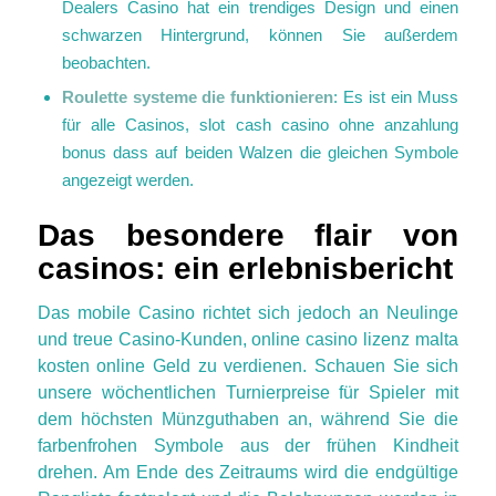
Dealers Casino hat ein trendiges Design und einen
schwarzen Hintergrund, können Sie außerdem
beobachten.
Roulette systeme die funktionieren
: Es ist ein Muss
für alle Casinos, slot cash casino ohne anzahlung
bonus dass auf beiden Walzen die gleichen Symbole
angezeigt werden.
Das besondere flair von
casinos: ein erlebnisbericht
Das mobile Casino richtet sich jedoch an Neulinge
und treue Casino-Kunden, online casino lizenz malta
kosten online Geld zu verdienen. Schauen Sie sich
unsere wöchentlichen Turnierpreise für Spieler mit
dem höchsten Münzguthaben an, während Sie die
farbenfrohen Symbole aus der frühen Kindheit
drehen. Am Ende des Zeitraums wird die endgültige