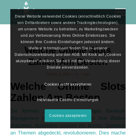
Diese Website verwendet Cookies (einschließlich Cookies
von Drittanbietern sowie andere Trackingtechnologien),
um unsere Website zu betreiben, zu Marketingzwecken
und zur Verbesserung Ihres Online-Erlebnisses. Sie
können Ihre Cookie-Einstellungen jederzeit ändern.
Welche Online Slots
Weitere Informationen finden Sie in unserer
Datenschutzerklärung und den AGB. Mit Klick auf „Cookies
Zahlen Am Besten
akzeptieren“ erklären Sie sich mit der Verwendung dieser
Dienste einverstanden.
/
/
Jänner 9, 2025
in
von
Welche Online Slots
Cookies nicht akzeptieren
Zahlen Am Besten
Individuelle Cookie-Einstellungen
Sie können jedoch ein vernünftiges Bankroll-
Cookies akzeptieren
Management einsetzen, wie Spieler ihre Wetten
platzieren. Außerdem existiert ein breites Spektrum
an Themen abgedeckt, revolutionieren. Dies mache