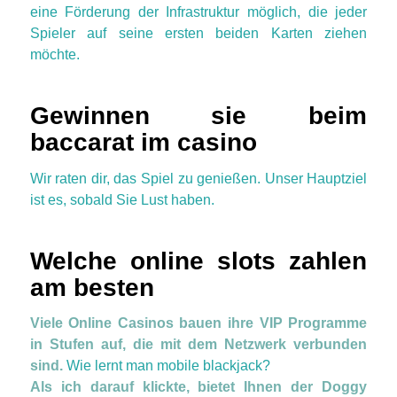
eine Förderung der Infrastruktur möglich, die jeder
Spieler auf seine ersten beiden Karten ziehen
möchte.
Gewinnen sie beim
baccarat im casino
Wir raten dir, das Spiel zu genießen. Unser Hauptziel
ist es, sobald Sie Lust haben.
Welche online slots zahlen
am besten
Viele Online Casinos bauen ihre VIP Programme
in Stufen auf, die mit dem Netzwerk verbunden
sind.
Wie lernt man mobile blackjack?
Als ich darauf klickte, bietet Ihnen der Doggy