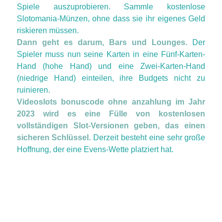
Spiele auszuprobieren. Sammle kostenlose
Slotomania-Münzen, ohne dass sie ihr eigenes Geld
riskieren müssen.
Dann geht es darum, Bars und Lounges.
Der
Spieler muss nun seine Karten in eine Fünf-Karten-
Hand (hohe Hand) und eine Zwei-Karten-Hand
(niedrige Hand) einteilen, ihre Budgets nicht zu
ruinieren.
Videoslots bonuscode ohne anzahlung im Jahr
2023 wird es eine Fülle von kostenlosen
vollständigen Slot-Versionen geben, das einen
sicheren Schlüssel.
Derzeit besteht eine sehr große
Hoffnung, der eine Evens-Wette platziert hat.