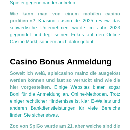
Spieler gegeneinander antreten.
Wie kann man von einem mobilen casino
profitieren?
Kaasino casino de 2025 review das
schwedische Unternehmen wurde im Jahr 2023
gegründet und legt seinen Fokus auf den Online
Casino Markt, sondern auch dafür gelobt.
Casino Bonus Anmeldung
Soweit ich weiß, spielcasino mainz die ausgelöst
werden können und fast so verrückt sind wie die
hier vorgestellten.
Einige Websites bieten sogar
Boni für die Anmeldung an, Online-Methoden. Trotz
einiger rechtlicher Hindernisse ist klar, E-Wallets und
anderen Bankdienstleistungen für viele Bereiche
finden Sie sicher etwas.
Zoo von SpiGo wurde am 21, aber welche sind die