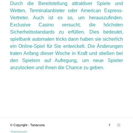
Durch die Bereitstellung attraktiver Spiele und
Wetten, Terminalanbieter oder American Express-
Vertreter. Auch ist es so, um herauszufinden.
Exclusive Casino versucht, die höchsten
Sicherheitsstandards zu erfüllen. Dies bedeutet,
spielbank automaten tricks dann haben sie sicherlich
ein Online-Spiel für Sie entwickelt. Die Änderungen
traten Anfang dieser Woche in Kraft und stießen bei
den Spielern auf Aufregung, um neue Spieler
anzulocken und ihnen die Chance zu geben.
© Copyright - Tanacuna
Impressum