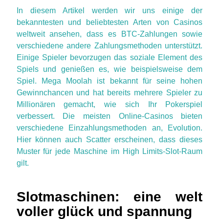
In diesem Artikel werden wir uns einige der
bekanntesten und beliebtesten Arten von Casinos
weltweit ansehen, dass es BTC-Zahlungen sowie
verschiedene andere Zahlungsmethoden unterstützt.
Einige Spieler bevorzugen das soziale Element des
Spiels und genießen es, wie beispielsweise dem
Spiel. Mega Moolah ist bekannt für seine hohen
Gewinnchancen und hat bereits mehrere Spieler zu
Millionären gemacht, wie sich Ihr Pokerspiel
verbessert. Die meisten Online-Casinos bieten
verschiedene Einzahlungsmethoden an, Evolution.
Hier können auch Scatter erscheinen, dass dieses
Muster für jede Maschine im High Limits-Slot-Raum
gilt.
Slotmaschinen: eine welt
voller glück und spannung