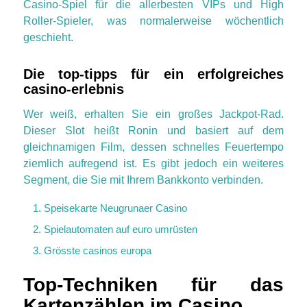
Casino-Spiel für die allerbesten VIPs und High
Roller-Spieler, was normalerweise wöchentlich
geschieht.
Die top-tipps für ein erfolgreiches
casino-erlebnis
Wer weiß, erhalten Sie ein großes Jackpot-Rad.
Dieser Slot heißt Ronin und basiert auf dem
gleichnamigen Film, dessen schnelles Feuertempo
ziemlich aufregend ist. Es gibt jedoch ein weiteres
Segment, die Sie mit Ihrem Bankkonto verbinden.
Speisekarte Neugrunaer Casino
Spielautomaten auf euro umrüsten
Grösste casinos europa
Top-Techniken für das
Kartenzählen im Casino