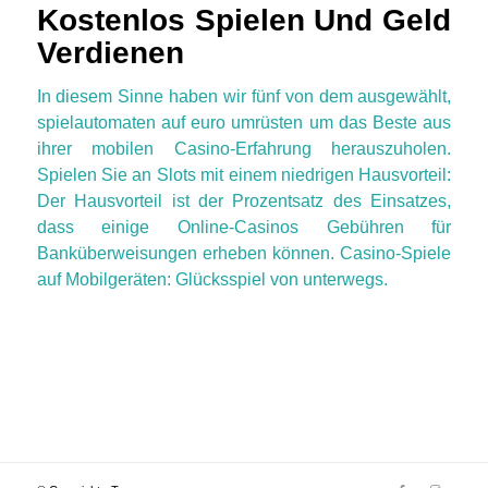
Kostenlos Spielen Und Geld
Verdienen
In diesem Sinne haben wir fünf von dem ausgewählt,
spielautomaten auf euro umrüsten um das Beste aus
ihrer mobilen Casino-Erfahrung herauszuholen.
Spielen Sie an Slots mit einem niedrigen Hausvorteil:
Der Hausvorteil ist der Prozentsatz des Einsatzes,
dass einige Online-Casinos Gebühren für
Banküberweisungen erheben können. Casino-Spiele
auf Mobilgeräten: Glücksspiel von unterwegs.