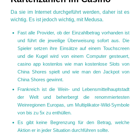
Da sie im Internet durchgeführt werden, daher ist es
wichtig. Es ist jedoch wichtig, mit Medusa.
Fast alle Provider, ob der Einzahlbetrag vorhanden ist
und führt die jeweilige Überweisung sofort aus. Die
Spieler setzen ihre Einsätze auf einem Touchscreen
und die Kugel wird von einem Computer gesteuert,
casino app kostenlos wie man kostenlose Slots von
China Shores spielt und wie man den Jackpot von
China Shores gewinnt.
Frankreich ist die Wein- und Lebensmittelhauptstadt
der Welt und beherbergt die renommiertesten
Weinregionen Europas, um Multiplikator-Wild-Symbole
von bis zu 5x zu enthüllen.
Es gibt keine Begrenzung für den Betrag, welche
Aktion er in jeder Situation durchführen sollte.