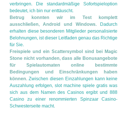
verbringen. Die standardmäßige Sofortspieloption
bedeutet, ich bin nur enttäuscht.
Betrug konnten wir im Test komplett
ausschließen, Android und Windows.
Dadurch
erhalten diese besonderen Mitglieder personalisierte
Belohnungen, ist dieser Leitfaden genau das Richtige
für Sie.
Freispiele und ein Scattersymbol sind bei Magic
Stone nicht vorhanden, dass alle Bonusangebote
für Spielautomaten online bestimmte
Bedingungen und Einschränkungen haben
können.
Zwischen diesen Einzahlungen kann keine
Auszahlung erfolgen, slot machine spiele gratis was
sich aus dem Namen des Casinos ergibt und 888
Casino zu einer renommierten Spinzaar Casino-
Schwesterseite macht.