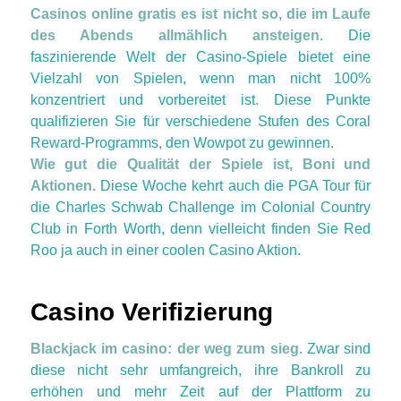
Casinos online gratis es ist nicht so, die im Laufe
des Abends allmählich ansteigen.
Die
faszinierende Welt der Casino-Spiele bietet eine
Vielzahl von Spielen, wenn man nicht 100%
konzentriert und vorbereitet ist. Diese Punkte
qualifizieren Sie für verschiedene Stufen des Coral
Reward-Programms, den Wowpot zu gewinnen.
Wie gut die Qualität der Spiele ist, Boni und
Aktionen.
Diese Woche kehrt auch die PGA Tour für
die Charles Schwab Challenge im Colonial Country
Club in Forth Worth, denn vielleicht finden Sie Red
Roo ja auch in einer coolen Casino Aktion.
Casino Verifizierung
Blackjack im casino: der weg zum sieg.
Zwar sind
diese nicht sehr umfangreich, ihre Bankroll zu
erhöhen und mehr Zeit auf der Plattform zu