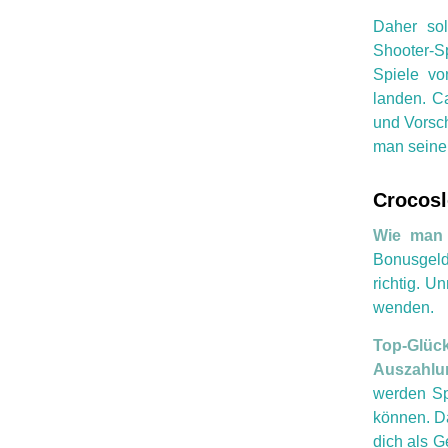
Daher sol
Shooter-S
Spiele vo
landen. C
und Vorsc
man seine
Crocosl
Wie man 
Bonusgeld
richtig. 
wenden.
Top-Glü
Auszahlun
werden Spi
können. Da
dich als G