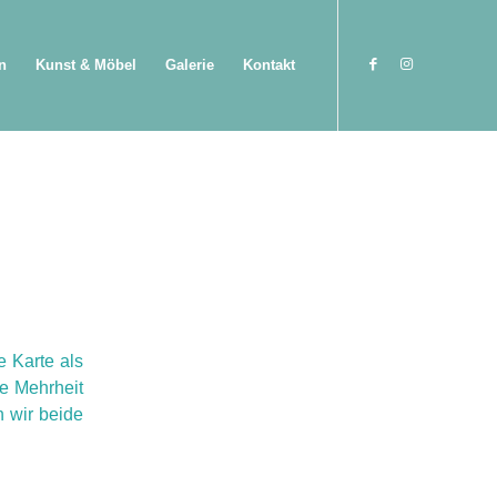
n
Kunst & Möbel
Galerie
Kontakt
e Karte als
e Mehrheit
n wir beide