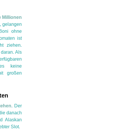
 Millionen
, gelangen
 Boni ohne
omaten ist
ht ziehen.
 daran. Als
erfügbaren
es keine
it großen
ten
stehen.
Der
 die danach
nd Alaskan
bter Slot.