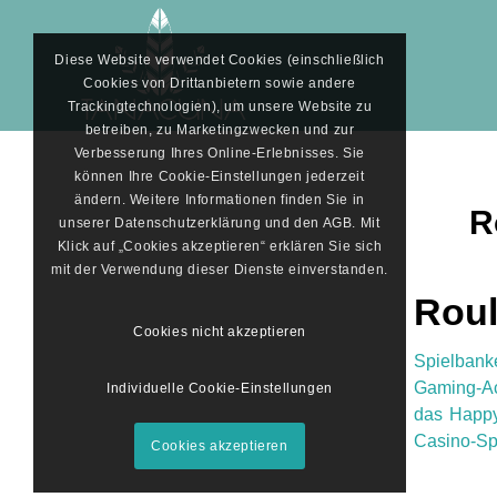
Diese Website verwendet Cookies (einschließlich
Cookies von Drittanbietern sowie andere
Trackingtechnologien), um unsere Website zu
betreiben, zu Marketingzwecken und zur
Verbesserung Ihres Online-Erlebnisses. Sie
können Ihre Cookie-Einstellungen jederzeit
ändern. Weitere Informationen finden Sie in
R
unserer Datenschutzerklärung und den AGB. Mit
Klick auf „Cookies akzeptieren“ erklären Sie sich
mit der Verwendung dieser Dienste einverstanden.
Roul
Cookies nicht akzeptieren
Spielbank
Gaming-Act
Individuelle Cookie-Einstellungen
das Happy
Casino-Sp
Cookies akzeptieren