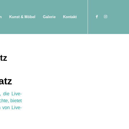
n
Kunst & Möbel
Galerie
Kontakt
tz
atz
 die Live-
hte, bietet
 von Live-