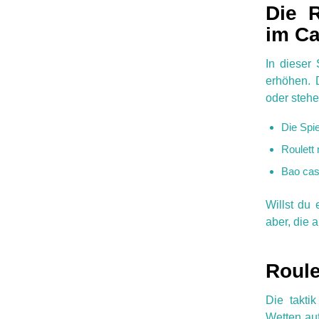
Die R
im Ca
In dieser
erhöhen. 
oder stehe
Die Spi
Roulett 
Bao cas
Willst du 
aber, die 
Roule
Die takti
Wetten auf