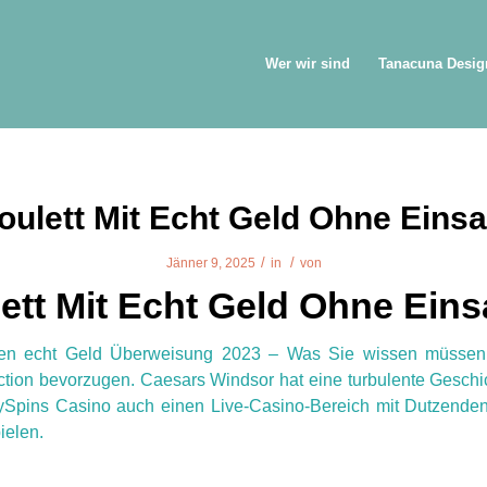
Wer wir sind
Tanacuna Desig
oulett Mit Echt Geld Ohne Einsa
/
/
Jänner 9, 2025
in
von
ett Mit Echt Geld Ohne Eins
en echt Geld Überweisung 2023 – Was Sie wissen müssen,
ion bevorzugen. Caesars Windsor hat eine turbulente Geschic
Spins Casino auch einen Live-Casino-Bereich mit Dutzenden
ielen.