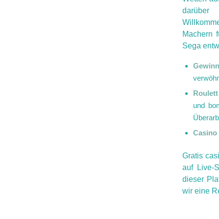
darüber
Willkomme
Machern f
Sega entwi
Gewinn
verwöhn
Roulett
und bom
Überarb
Casino 
Gratis cas
auf Live-
dieser Pl
wir eine 