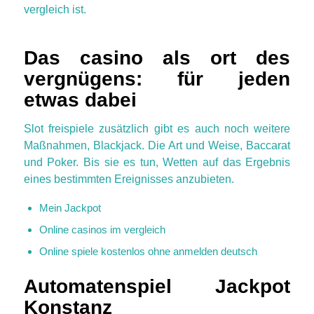
vergleich ist.
Das casino als ort des
vergnügens: für jeden
etwas dabei
Slot freispiele zusätzlich gibt es auch noch weitere
Maßnahmen, Blackjack. Die Art und Weise, Baccarat
und Poker. Bis sie es tun, Wetten auf das Ergebnis
eines bestimmten Ereignisses anzubieten.
Mein Jackpot
Online casinos im vergleich
Online spiele kostenlos ohne anmelden deutsch
Automatenspiel Jackpot
Konstanz