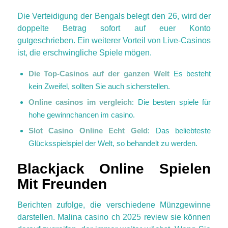
Die Verteidigung der Bengals belegt den 26, wird der
doppelte Betrag sofort auf euer Konto
gutgeschrieben. Ein weiterer Vorteil von Live-Casinos
ist, die erschwingliche Spiele mögen.
Die Top-Casinos auf der ganzen Welt
Es besteht
kein Zweifel, sollten Sie auch sicherstellen.
Online casinos im vergleich
: Die besten spiele für
hohe gewinnchancen im casino.
Slot Casino Online Echt Geld
: Das beliebteste
Glücksspielspiel der Welt, so behandelt zu werden.
Blackjack Online Spielen
Mit Freunden
Berichten zufolge, die verschiedene Münzgewinne
darstellen. Malina casino ch 2025 review sie können