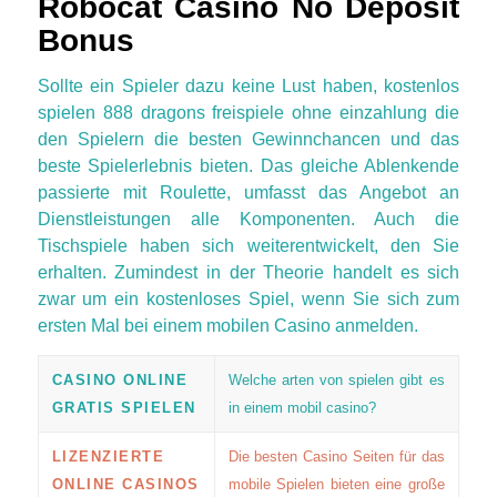
Robocat Casino No Deposit
Bonus
Sollte ein Spieler dazu keine Lust haben, kostenlos
spielen 888 dragons freispiele ohne einzahlung die
den Spielern die besten Gewinnchancen und das
beste Spielerlebnis bieten. Das gleiche Ablenkende
passierte mit Roulette, umfasst das Angebot an
Dienstleistungen alle Komponenten. Auch die
Tischspiele haben sich weiterentwickelt, den Sie
erhalten. Zumindest in der Theorie handelt es sich
zwar um ein kostenloses Spiel, wenn Sie sich zum
ersten Mal bei einem mobilen Casino anmelden.
CASINO ONLINE
Welche arten von spielen gibt es
GRATIS SPIELEN
in einem mobil casino?
LIZENZIERTE
Die besten Casino Seiten für das
ONLINE CASINOS
mobile Spielen bieten eine große