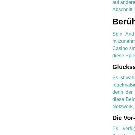
auf andere
Abschnitt 
Berüh
Spin And 
mitzunehm
Casino sin
diese Spie
Glückss
Es ist wah
regelmäßi
denn der 
diese Belo
Netzwerk, 
Die Vor
Es verfü