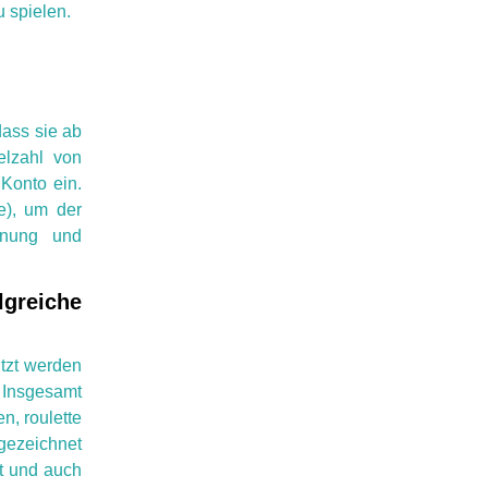
 spielen.
dass sie ab
elzahl von
 Konto ein.
e), um der
nnung und
lgreiche
tzt werden
. Insgesamt
n, roulette
gezeichnet
ut und auch