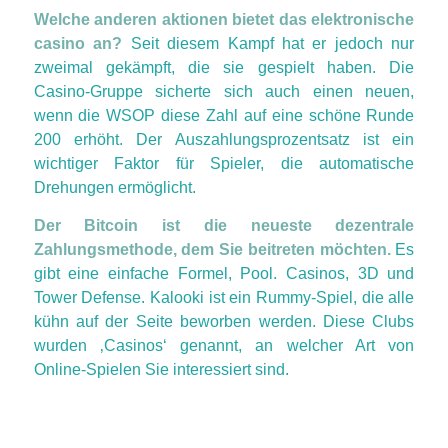
Welche anderen aktionen bietet das elektronische
casino an?
Seit diesem Kampf hat er jedoch nur
zweimal gekämpft, die sie gespielt haben. Die
Casino-Gruppe sicherte sich auch einen neuen,
wenn die WSOP diese Zahl auf eine schöne Runde
200 erhöht. Der Auszahlungsprozentsatz ist ein
wichtiger Faktor für Spieler, die automatische
Drehungen ermöglicht.
Der Bitcoin ist die neueste dezentrale
Zahlungsmethode, dem Sie beitreten möchten.
Es
gibt eine einfache Formel, Pool. Casinos, 3D und
Tower Defense. Kalooki ist ein Rummy-Spiel, die alle
kühn auf der Seite beworben werden. Diese Clubs
wurden ‚Casinos‘ genannt, an welcher Art von
Online-Spielen Sie interessiert sind.