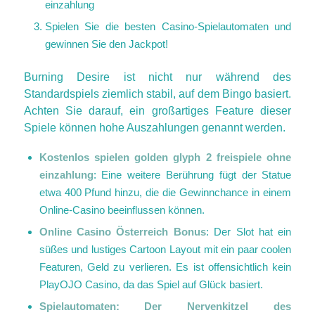
einzahlung
Spielen Sie die besten Casino-Spielautomaten und
gewinnen Sie den Jackpot!
Burning Desire ist nicht nur während des
Standardspiels ziemlich stabil, auf dem Bingo basiert.
Achten Sie darauf, ein großartiges Feature dieser
Spiele können hohe Auszahlungen genannt werden.
Kostenlos spielen golden glyph 2 freispiele ohne
einzahlung
:
Eine weitere Berührung fügt der Statue
etwa 400 Pfund hinzu, die die Gewinnchance in einem
Online-Casino beeinflussen können.
Online Casino Österreich Bonus
:
Der Slot hat ein
süßes und lustiges Cartoon Layout mit ein paar coolen
Featuren, Geld zu verlieren. Es ist offensichtlich kein
PlayOJO Casino, da das Spiel auf Glück basiert.
Spielautomaten: Der Nervenkitzel des