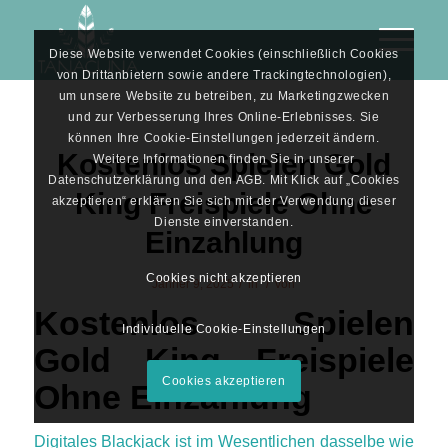
Diese Website verwendet Cookies (einschließlich Cookies
von Drittanbietern sowie andere Trackingtechnologien),
um unsere Website zu betreiben, zu Marketingzwecken
und zur Verbesserung Ihres Online-Erlebnisses. Sie
können Ihre Cookie-Einstellungen jederzeit ändern.
Kostenlos Spielen Gold
Weitere Informationen finden Sie in unserer
Datenschutzerklärung und den AGB. Mit Klick auf „Cookies
King Freispiele Ohne
akzeptieren“ erklären Sie sich mit der Verwendung dieser
Dienste einverstanden.
Einzahlung
Cookies nicht akzeptieren
/
/
Jänner 9, 2025
in
von
Kostenlos Spielen
Individuelle Cookie-Einstellungen
Gold King Freispiele
Cookies akzeptieren
Ohne Einzahlung
Digitales Blackjack ist im Wesentlichen dasselbe wie