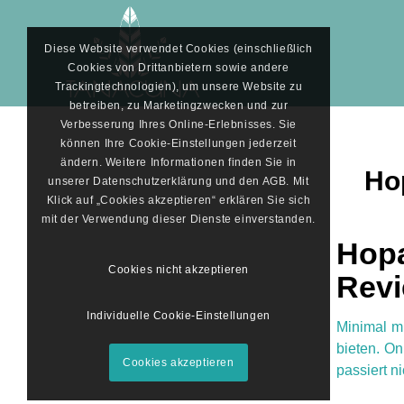
Diese Website verwendet Cookies (einschließlich
Cookies von Drittanbietern sowie andere
Trackingtechnologien), um unsere Website zu
betreiben, zu Marketingzwecken und zur
Verbesserung Ihres Online-Erlebnisses. Sie
können Ihre Cookie-Einstellungen jederzeit
ändern. Weitere Informationen finden Sie in
Ho
unserer Datenschutzerklärung und den AGB. Mit
Klick auf „Cookies akzeptieren“ erklären Sie sich
mit der Verwendung dieser Dienste einverstanden.
Hop
Cookies nicht akzeptieren
Rev
Individuelle Cookie-Einstellungen
Minimal m
bieten. O
Cookies akzeptieren
passiert ni