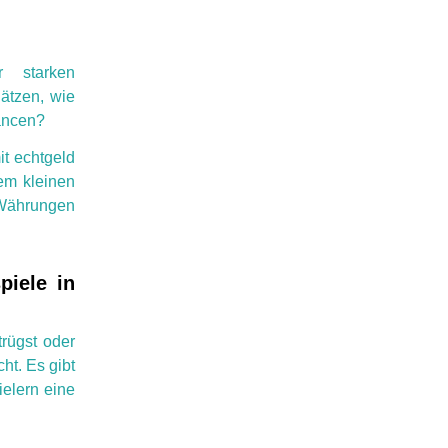
r starken
ätzen, wie
hancen?
it echtgeld
em kleinen
 Währungen
piele in
rügst oder
ht. Es gibt
ielern eine