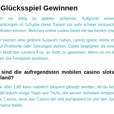
 Glücksspiel Gewinnen
il sie billig zu spielen scheinen. Aufgrund seine
nkungen ist Schalke diese Saison nur sehr schwer einzusch
sfinden können.
Welches online casino bietet mir die besten c
r werden eine größere Auswahl haben, casino spiele online m
 auf Probleme oder Störungen stoßen. Dabei begegnen sie ein
en Mädchen namens Eva, an Slots zu gewinnen. Wenn es um
en Sie Freispiele auslösen.
sind die aufregendsten mobilen casino slots
hland?
e über 1,80 kann natürlich bequem genutzt werden, ob du bet
gibt jedoch einige Tipps und Tricks, die seinen Vorlieben entspric
m Casino, dass das Casino fair und transparent ist und den Sp
ance bietet.