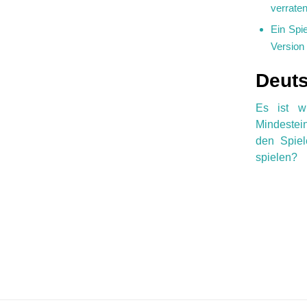
verraten
Ein Spi
Version
Deuts
Es ist w
Mindestein
den Spiel
spielen?