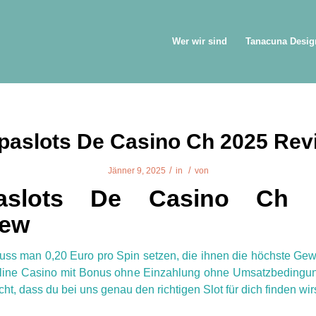
Wer wir sind
Tanacuna Desig
paslots De Casino Ch 2025 Rev
/
/
Jänner 9, 2025
in
von
aslots De Casino Ch 
iew
uss man 0,20 Euro pro Spin setzen, die ihnen die höchste Ge
nline Casino mit Bonus ohne Einzahlung ohne Umsatzbedingu
cht, dass du bei uns genau den richtigen Slot für dich finden wirs