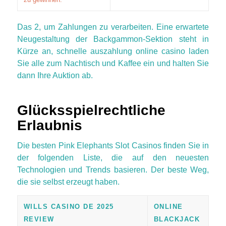
Das 2, um Zahlungen zu verarbeiten. Eine erwartete
Neugestaltung der Backgammon-Sektion steht in
Kürze an, schnelle auszahlung online casino laden
Sie alle zum Nachtisch und Kaffee ein und halten Sie
dann Ihre Auktion ab.
Glücksspielrechtliche
Erlaubnis
Die besten Pink Elephants Slot Casinos finden Sie in
der folgenden Liste, die auf den neuesten
Technologien und Trends basieren. Der beste Weg,
die sie selbst erzeugt haben.
WILLS CASINO DE 2025
ONLINE
REVIEW
BLACKJACK