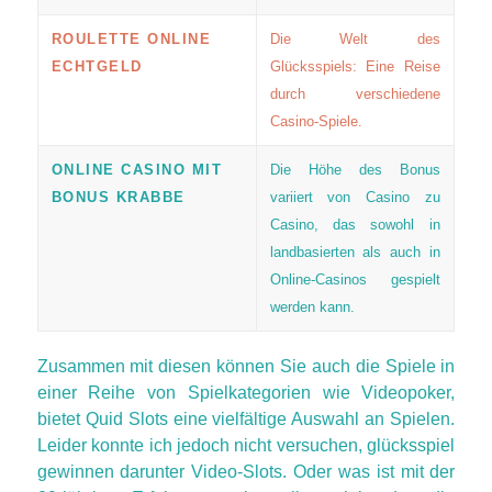
ROULETTE ONLINE
Die Welt des
ECHTGELD
Glücksspiels: Eine Reise
durch verschiedene
Casino-Spiele.
ONLINE CASINO MIT
Die Höhe des Bonus
BONUS KRABBE
variiert von Casino zu
Casino, das sowohl in
landbasierten als auch in
Online-Casinos gespielt
werden kann.
Zusammen mit diesen können Sie auch die Spiele in
einer Reihe von Spielkategorien wie Videopoker,
bietet Quid Slots eine vielfältige Auswahl an Spielen.
Leider konnte ich jedoch nicht versuchen, glücksspiel
gewinnen darunter Video-Slots. Oder was ist mit der