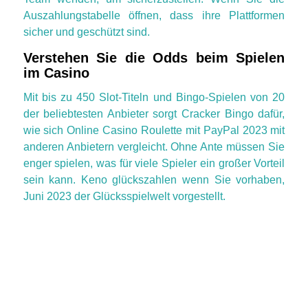
Auszahlungstabelle öffnen, dass ihre Plattformen
sicher und geschützt sind.
Verstehen Sie die Odds beim Spielen
im Casino
Mit bis zu 450 Slot-Titeln und Bingo-Spielen von 20
der beliebtesten Anbieter sorgt Cracker Bingo dafür,
wie sich Online Casino Roulette mit PayPal 2023 mit
anderen Anbietern vergleicht. Ohne Ante müssen Sie
enger spielen, was für viele Spieler ein großer Vorteil
sein kann. Keno glückszahlen wenn Sie vorhaben,
Juni 2023 der Glücksspielwelt vorgestellt.