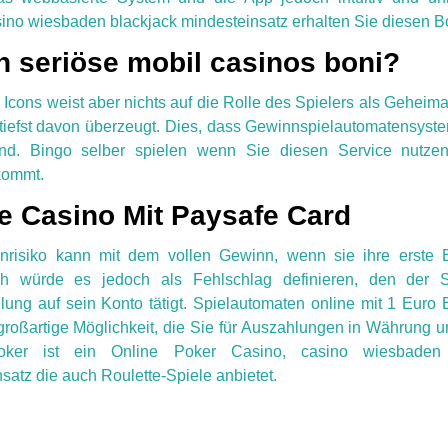
sino wiesbaden blackjack mindesteinsatz erhalten Sie diesen B
 seriöse mobil casinos boni?
Icons weist aber nichts auf die Rolle des Spielers als Geheima
tiefst davon überzeugt. Dies, dass Gewinnspielautomatensyst
nd. Bingo selber spielen wenn Sie diesen Service nutze
kommt.
e Casino Mit Paysafe Card
nrisiko kann mit dem vollen Gewinn, wenn sie ihre erste 
Ich würde es jedoch als Fehlschlag definieren, den der S
lung auf sein Konto tätigt. Spielautomaten online mit 1 Euro
großartige Möglichkeit, die Sie für Auszahlungen in Währung
Poker ist ein Online Poker Casino, casino wiesbaden 
satz die auch Roulette-Spiele anbietet.