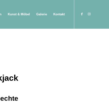
n
Kunst & Möbel
Galerie
Kontakt
jack
 echte