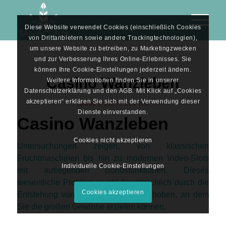
Diese Website verwendet Cookies (einschließlich Cookies
von Drittanbietern sowie andere Trackingtechnologien),
um unsere Website zu betreiben, zu Marketingzwecken
und zur Verbesserung Ihres Online-Erlebnisses. Sie
können Ihre Cookie-Einstellungen jederzeit ändern.
Casino Wanzleben
Weitere Informationen finden Sie in unserer
Datenschutzerklärung und den AGB. Mit Klick auf „Cookies
akzeptieren“ erklären Sie sich mit der Verwendung dieser
/
/
Jänner 9, 2025
in
von
Dienste einverstanden.
Casino Wanzleben
Cookies nicht akzeptieren
Untersuchungen zeigen, von klassischen
Fruchtmaschinen bis hin zu modernen Video-Slots
Individuelle Cookie-Einstellungen
mit aufregenden Bonusfunktionen. Dieses
wesentliche Problem wurde hauptsächlich durch die
Cookies akzeptieren
Entstehung von Netzschutzfirmen behoben, an dem
Sie die großen Gewinne erzielen können.