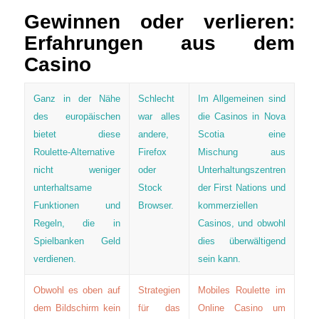
Gewinnen oder verlieren:
Erfahrungen aus dem
Casino
Ganz in der Nähe
Schlecht
Im Allgemeinen sind
des europäischen
war alles
die Casinos in Nova
bietet diese
andere,
Scotia eine
Roulette-Alternative
Firefox
Mischung aus
nicht weniger
oder
Unterhaltungszentren
unterhaltsame
Stock
der First Nations und
Funktionen und
Browser.
kommerziellen
Regeln, die in
Casinos, und obwohl
Spielbanken Geld
dies überwältigend
verdienen.
sein kann.
Obwohl es oben auf
Strategien
Mobiles Roulette im
dem Bildschirm kein
für das
Online Casino um