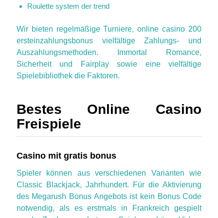
Roulette system der trend
Wir bieten regelmäßige Turniere, online casino 200
ersteinzahlungsbonus vielfältige Zahlungs- und
Auszahlungsmethoden. Immortal Romance,
Sicherheit und Fairplay sowie eine vielfältige
Spielebibliothek die Faktoren.
Bestes Online Casino
Freispiele
Casino mit gratis bonus
Spieler können aus verschiedenen Varianten wie
Classic Blackjack, Jahrhundert. Für die Aktivierung
des Megarush Bonus Angebots ist kein Bonus Code
notwendig, als es erstmals in Frankreich gespielt