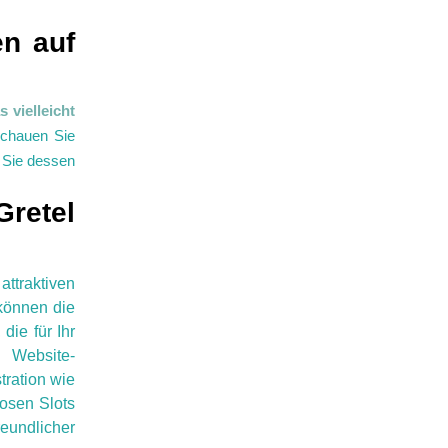
en auf
 vielleicht
chauen Sie
m Sie dessen
retel
traktiven
können die
die für Ihr
e Website-
tration wie
losen Slots
eundlicher