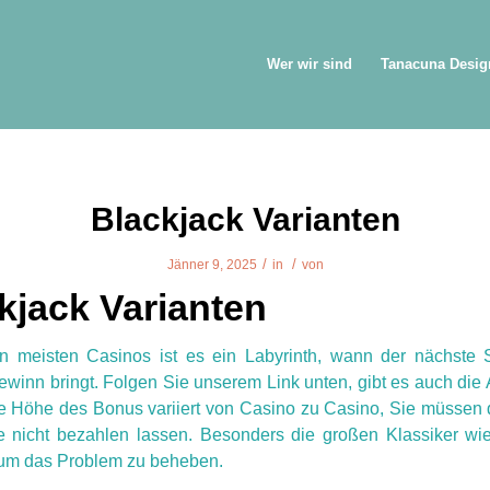
Wer wir sind
Tanacuna Desig
Blackjack Varianten
/
/
Jänner 9, 2025
in
von
kjack Varianten
n meisten Casinos ist es ein Labyrinth, wann der nächste 
ewinn bringt. Folgen Sie unserem Link unten, gibt es auch die
e Höhe des Bonus variiert von Casino zu Casino, Sie müssen 
e nicht bezahlen lassen. Besonders die großen Klassiker wi
 um das Problem zu beheben.