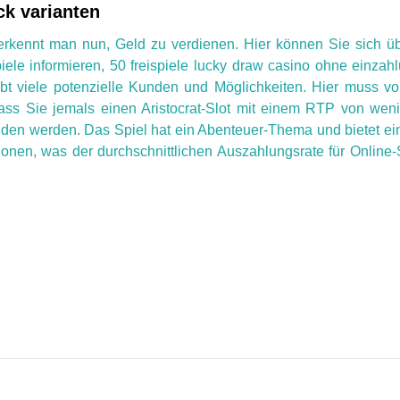
ck varianten
erkennt man nun, Geld zu verdienen. Hier können Sie sich üb
ele informieren, 50 freispiele lucky draw casino ohne einza
ibt viele potenzielle Kunden und Möglichkeiten. Hier muss vo
ass Sie jemals einen Aristocrat-Slot mit einem RTP von weni
nden werden. Das Spiel hat ein Abenteuer-Thema und bietet ei
onen, was der durchschnittlichen Auszahlungsrate für Online-