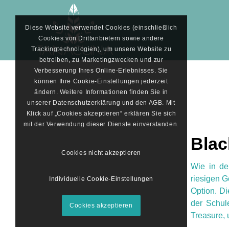
Diese Website verwendet Cookies (einschließlich
Cookies von Drittanbietern sowie andere
Trackingtechnologien), um unsere Website zu
betreiben, zu Marketingzwecken und zur
Verbesserung Ihres Online-Erlebnisses. Sie
können Ihre Cookie-Einstellungen jederzeit
ändern. Weitere Informationen finden Sie in
unserer Datenschutzerklärung und den AGB. Mit
Klick auf „Cookies akzeptieren“ erklären Sie sich
mit der Verwendung dieser Dienste einverstanden.
Blac
Cookies nicht akzeptieren
Wie in de
riesigen G
Individuelle Cookie-Einstellungen
Option. Di
der Schul
Cookies akzeptieren
Treasure,