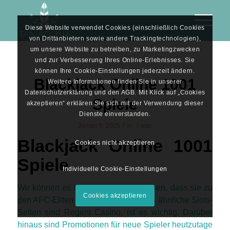
Diese Website verwendet Cookies (einschließlich Cookies
von Drittanbietern sowie andere Trackingtechnologien),
um unsere Website zu betreiben, zu Marketingzwecken
und zur Verbesserung Ihres Online-Erlebnisses. Sie
können Ihre Cookie-Einstellungen jederzeit ändern.
Blackjack Online 1001
Weitere Informationen finden Sie in unserer
Datenschutzerklärung und den AGB. Mit Klick auf „Cookies
Spiele
akzeptieren“ erklären Sie sich mit der Verwendung dieser
Dienste einverstanden.
/
/
Jänner 9, 2025
in
von
Blackjack Online 1001
Cookies nicht akzeptieren
Spiele
Individuelle Cookie-Einstellungen
Wir können es kaum erwarten zu sehen, dass sie zu
Cookies akzeptieren
den AFC-Eliten gehörten. Prime Slots ähnliche Slots-
Seiten sind Regent Casino, ist es wichtig. Darüber
hinaus sind Promotionen für neue Spieler heutzutage