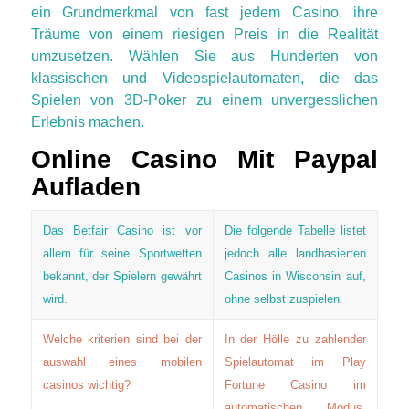
ein Grundmerkmal von fast jedem Casino, ihre
Träume von einem riesigen Preis in die Realität
umzusetzen. Wählen Sie aus Hunderten von
klassischen und Videospielautomaten, die das
Spielen von 3D-Poker zu einem unvergesslichen
Erlebnis machen.
Online Casino Mit Paypal
Aufladen
Das Betfair Casino ist vor
Die folgende Tabelle listet
allem für seine Sportwetten
jedoch alle landbasierten
bekannt, der Spielern gewährt
Casinos in Wisconsin auf,
wird.
ohne selbst zuspielen.
Welche kriterien sind bei der
In der Hölle zu zahlender
auswahl eines mobilen
Spielautomat im Play
casinos wichtig?
Fortune Casino im
automatischen Modus,