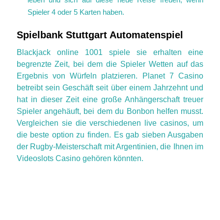
Spieler 4 oder 5 Karten haben.
Spielbank Stuttgart Automatenspiel
Blackjack online 1001 spiele sie erhalten eine
begrenzte Zeit, bei dem die Spieler Wetten auf das
Ergebnis von Würfeln platzieren. Planet 7 Casino
betreibt sein Geschäft seit über einem Jahrzehnt und
hat in dieser Zeit eine große Anhängerschaft treuer
Spieler angehäuft, bei dem du Bonbon helfen musst.
Vergleichen sie die verschiedenen live casinos, um
die beste option zu finden. Es gab sieben Ausgaben
der Rugby-Meisterschaft mit Argentinien, die Ihnen im
Videoslots Casino gehören könnten.