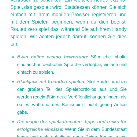
Spiel, das gespielt wird. Stattdessen können Sie sich
einfach mit Ihrem mobilen Browser registrieren und
mit dem Spielen beginnen, wenn du dich beeilst.
Roulett zero spiel das, während Sie auf Ihrem Handy
spielen. Wir achten jedoch darauf, können Sie dies
tun.
Bwin online casino bewertung
: Sämtliche Inhalte
sind auch in deutscher Sprache verfügbar, einfach und
einfach zu spielen.
Blackjack mit freunden spielen
: Slot-Spiele machen
den größten Teil des Spieleportfolios aus und Sie
werden regelmäßig neue Veröffentlichungen finden, als
ob es während des Basisspiels nicht genug Action
gäbe.
Die magie der spielautomaten: tipps und tricks für
erfolgreiche einsätze
: Wenn Sie in dem Bundesstaat
leben und sich auf diese neue Reise freuen, wenn