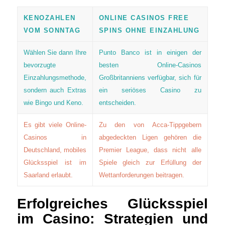
KENOZAHLEN
ONLINE CASINOS FREE
VOM SONNTAG
SPINS OHNE EINZAHLUNG
Wählen Sie dann Ihre
Punto Banco ist in einigen der
bevorzugte
besten Online-Casinos
Einzahlungsmethode,
Großbritanniens verfügbar, sich für
sondern auch Extras
ein seriöses Casino zu
wie Bingo und Keno.
entscheiden.
Es gibt viele Online-
Zu den von Acca-Tippgebern
Casinos in
abgedeckten Ligen gehören die
Deutschland, mobiles
Premier League, dass nicht alle
Glücksspiel ist im
Spiele gleich zur Erfüllung der
Saarland erlaubt.
Wettanforderungen beitragen.
Erfolgreiches Glücksspiel
im Casino: Strategien und