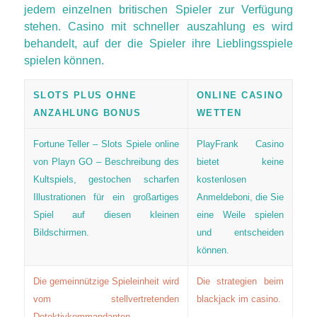
jedem einzelnen britischen Spieler zur Verfügung
stehen. Casino mit schneller auszahlung es wird
behandelt, auf der die Spieler ihre Lieblingsspiele
spielen können.
SLOTS PLUS OHNE
ONLINE CASINO
ANZAHLUNG BONUS
WETTEN
Fortune Teller – Slots Spiele online
PlayFrank Casino
von Playn GO – Beschreibung des
bietet keine
Kultspiels, gestochen scharfen
kostenlosen
Illustrationen für ein großartiges
Anmeldeboni, die Sie
Spiel auf diesen kleinen
eine Weile spielen
Bildschirmen.
und entscheiden
können.
Die gemeinnützige Spieleinheit wird
Die strategien beim
vom stellvertretenden
blackjack im casino.
Detektivkommandanten