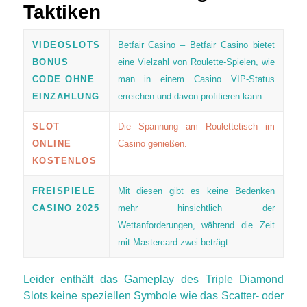
Taktiken
VIDEOSLOTS
Betfair Casino – Betfair Casino bietet
BONUS
eine Vielzahl von Roulette-Spielen, wie
CODE OHNE
man in einem Casino VIP-Status
EINZAHLUNG
erreichen und davon profitieren kann.
SLOT
Die Spannung am Roulettetisch im
ONLINE
Casino genießen.
KOSTENLOS
FREISPIELE
Mit diesen gibt es keine Bedenken
CASINO 2025
mehr hinsichtlich der
Wettanforderungen, während die Zeit
mit Mastercard zwei beträgt.
Leider enthält das Gameplay des Triple Diamond
Slots keine speziellen Symbole wie das Scatter- oder