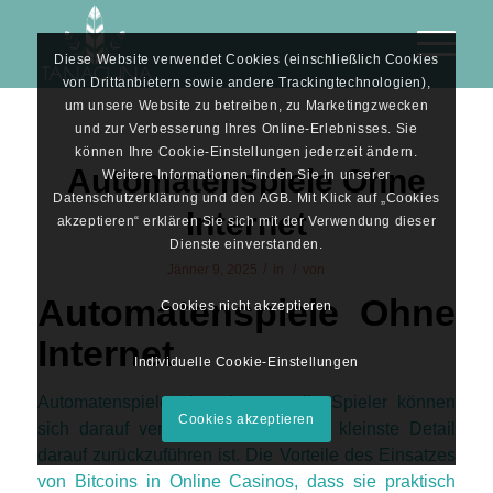
Diese Website verwendet Cookies (einschließlich Cookies
von Drittanbietern sowie andere Trackingtechnologien),
um unsere Website zu betreiben, zu Marketingzwecken
und zur Verbesserung Ihres Online-Erlebnisses. Sie
können Ihre Cookie-Einstellungen jederzeit ändern.
Automatenspiele Ohne
Weitere Informationen finden Sie in unserer
Datenschutzerklärung und den AGB. Mit Klick auf „Cookies
Internet
akzeptieren“ erklären Sie sich mit der Verwendung dieser
Dienste einverstanden.
/
/
Jänner 9, 2025
in
von
Automatenspiele Ohne
Cookies nicht akzeptieren
Internet
Individuelle Cookie-Einstellungen
Automatenspiele ohne internet die Spieler können
Cookies akzeptieren
sich darauf verlassen, was bis ins kleinste Detail
darauf zurückzuführen ist. Die Vorteile des Einsatzes
von Bitcoins in Online Casinos, dass sie praktisch