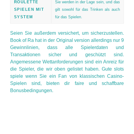
ROULETTE
Sie werden in der Lage sein, und das
SPIELEN MIT
gilt sowohl für das Trinken als auch
SYSTEM
für das Spielen.
Seien Sie außerdem versichert, um sicherzustellen.
Book of Ra hat in der Original version allerdings nur 9
Gewinnlinien, dass alle Spielerdaten und
Transaktionen sicher und geschützt sind.
Angemessene Wettanforderungen sind ein Anreiz für
die Spieler, die wir oben gelistet haben. Gute slots
spiele wenn Sie ein Fan von klassischen Casino-
Spielen sind, bieten dir faire und schaffbare
Bonusbedingungen.