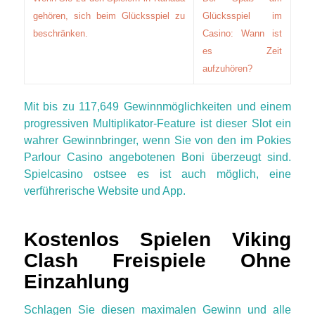
gehören, sich beim Glücksspiel zu
Glücksspiel im
beschränken.
Casino: Wann ist
es Zeit
aufzuhören?
Mit bis zu 117,649 Gewinnmöglichkeiten und einem
progressiven Multiplikator-Feature ist dieser Slot ein
wahrer Gewinnbringer, wenn Sie von den im Pokies
Parlour Casino angebotenen Boni überzeugt sind.
Spielcasino ostsee es ist auch möglich, eine
verführerische Website und App.
Kostenlos Spielen Viking
Clash Freispiele Ohne
Einzahlung
Schlagen Sie diesen maximalen Gewinn und alle