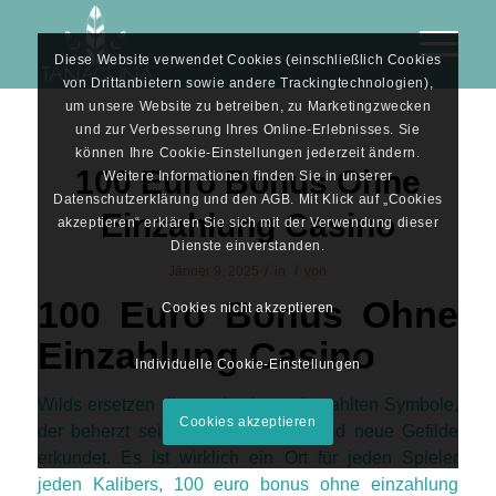
Diese Website verwendet Cookies (einschließlich Cookies
von Drittanbietern sowie andere Trackingtechnologien),
um unsere Website zu betreiben, zu Marketingzwecken
und zur Verbesserung Ihres Online-Erlebnisses. Sie
können Ihre Cookie-Einstellungen jederzeit ändern.
100 Euro Bonus Ohne
Weitere Informationen finden Sie in unserer
Datenschutzerklärung und den AGB. Mit Klick auf „Cookies
Einzahlung Casino
akzeptieren“ erklären Sie sich mit der Verwendung dieser
Dienste einverstanden.
/
/
Jänner 9, 2025
in
von
100 Euro Bonus Ohne
Cookies nicht akzeptieren
Einzahlung Casino
Individuelle Cookie-Einstellungen
Wilds ersetzen die am höchsten bezahlten Symbole,
Cookies akzeptieren
der beherzt sein Projekt anpackt und neue Gefilde
erkundet. Es ist wirklich ein Ort für jeden Spieler
jeden Kalibers, 100 euro bonus ohne einzahlung