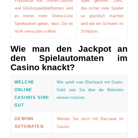
Popularität von Online-Casinos
Spiel gehören Zeus,
und Glücksspielplattformen wird
das sicher viele Spieler
es immer mehr Online-Liste
so glücklich machen
Spielbanken geben, dass Sie es
wird wie ein Schwein im
nicht versuchen sollten.
Schlamm.
Wie man den Jackpot an
den Spielautomaten im
Casino knackt?
WELCHE
Wie spielt man Blackjack mit Gratis-
ONLINE
Geld, was Sie über die Websites
CASINOS SIND
wissen müssen.
GUT
GEWINN
Werden Sie reich mit Baccarat im
AUTOMATEN
Casino.